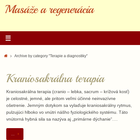
Skip
Masáže a regenerácia
to
content
Home
Archive by category "Terapie a diagnostiky"
Kraniosakrálna terapia
Kraniosakrálna terapia (cranio – lebka, sacrum – krížová kosť)
je celostné, jemné, ale pritom veľmi účinné neinvazívne
ošetrenie. Jemným dotykom sa vylaďuje kraniosakrálny rytmus,
pulzujúci hlboko vo vnútri nášho fyziologického systému. Táto
vnútorná hybná sila sa nazýva aj „primárne dýchanie“.…
…