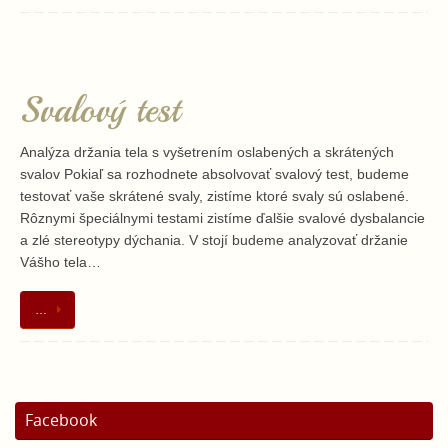
Svalový test
Analýza držania tela s vyšetrením oslabených a skrátených
svalov Pokiaľ sa rozhodnete absolvovať svalový test, budeme
testovať vaše skrátené svaly, zistíme ktoré svaly sú oslabené.
Rôznymi špeciálnymi testami zistíme ďalšie svalové dysbalancie
a zlé stereotypy dýchania. V stojí budeme analyzovať držanie
Vášho tela…
…
Facebook