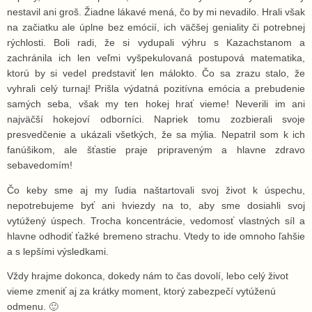
nestavil ani groš. Žiadne lákavé mená, čo by mi nevadilo. Hrali však
na začiatku ale úplne bez emócií, ich väčšej geniality či potrebnej
rýchlosti. Boli radi, že si vydupali výhru s Kazachstanom a
zachránila ich len veľmi vyšpekulovaná postupová matematika,
ktorú by si vedel predstaviť len málokto. Čo sa zrazu stalo, že
vyhrali celý turnaj! Prišla výdatná pozitívna emócia a prebudenie
samých seba, však my ten hokej hrať vieme! Neverili im ani
najväčší hokejoví odborníci. Napriek tomu zozbierali svoje
presvedčenie a ukázali všetkých, že sa mýlia. Nepatril som k ich
fanúšikom, ale šťastie praje pripraveným a hlavne zdravo
sebavedomím!
Čo keby sme aj my ľudia naštartovali svoj život k úspechu,
nepotrebujeme byť ani hviezdy na to, aby sme dosiahli svoj
vytúžený úspech. Trocha koncentrácie, vedomosť vlastných síl a
hlavne odhodiť ťažké bremeno strachu. Vtedy to ide omnoho ľahšie
a s lepšími výsledkami.
Vždy hrajme dokonca, dokedy nám to čas dovolí, lebo celý život
vieme zmeniť aj za krátky moment, ktorý zabezpečí vytúženú
odmenu. 🙂