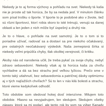
Niekedy je to aj forma výchovy a pohľadu na svet. Niekedy tá kaša
nie je proste až tak horúca, že by sa nedala jesť. V minulom článku
som písal trošku o športe. V športe to je podobné ako v živote, tiež
sú rôzni športovci, ktorí robia skoro to isté trénujú, venujú sa danej
oblasti a len jeden z nich môže byť úspešný a druhý nie.
Je to o hlave, o pohľade na svet samotný. Je to o tom si to
poriadne užívať, radovať sa a dostaví sa pre niekoho očakávaný,
pre ostatných neočakávaný výsledok. Naša zemepisná šírka si
niekedy veľmi pripúšťa chyby, tlak okolitej verejnosti, či kritiku.
Akoby nás od narodenia učili, že treba pykať za svoje chyby, nebyť
zdravo sebavedomí. Niekedy však aj tá horúca kaša za chvíľu
vychladne a dá sa bez strachu jesť veľkou lyžicou. Prečo sme v
tomto taký utiahnutí, bez sebavedomia a patričnej dávky optimizmu
aj v tých najťažších chvíľach? Sú to len v nás kilá bolesti a strachu,
ktoré vieme kedykoľvek odhodiť.
Toto obdobie som sledoval hokej dosť intenzívne. Milujem toto
obdobie. Hlasno sa nevyjadrujem, len sledujem. Sledujem všetky
zápasy, ktoré sa mi podarí, ale tento rok by som na výber Kanady