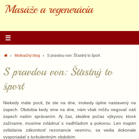
Skip
Masáže a regenerácia
to
content
Home
Motivačný blog
S pravdou von: Šťastný to šport
S pravdou von: Šťastný to
šport
Niekedy máte pocit, že ste na dne, inokedy úplne nastavený na
úspech. Obdobia kedy sme na dne, nám však môžu negovať náš
úspech našim správaním. Aj čas, ideálne počas výkyvov, ktoré
zažívame, musíme zvládnuť s nadhľadom a pokorou. Len majstri
ovládania zákonitosť rezonancie vesmíru, sa vedia dokonale
vysporiadať s turbulentným obdobím.