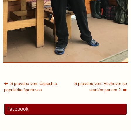
S pravdou von: Úspech a
S pravdou von: Rozhovor so
popularita športovca
starším pánom 2
Facebook